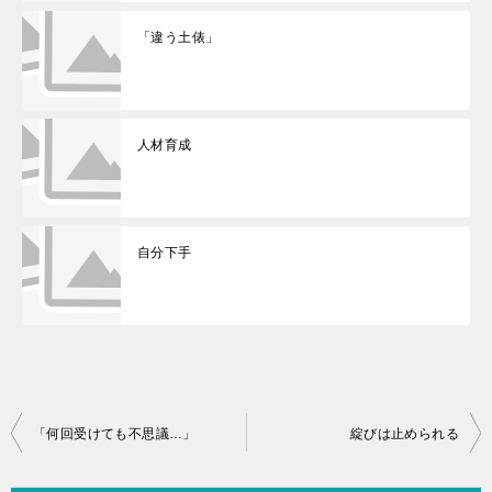
「違う土俵」
人材育成
自分下手
投
「何回受けても不思議…」
綻びは止められる
稿