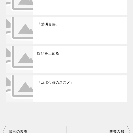
「説明責任」
綻びを止める
「ゴボウ茶のススメ」
投
暴言の素養
無知の知