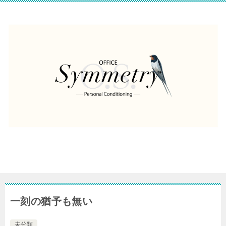
一刻の猶予も無い
未分類