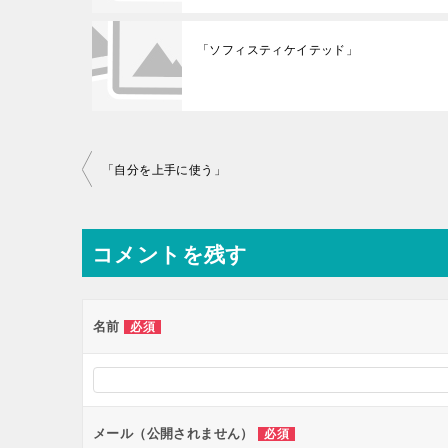
「ソフィスティケイテッド」
投
「自分を上手に使う」
稿
ナ
コメントを残す
ビ
ゲ
ー
名前
必須
シ
ョ
ン
メール（公開されません）
必須