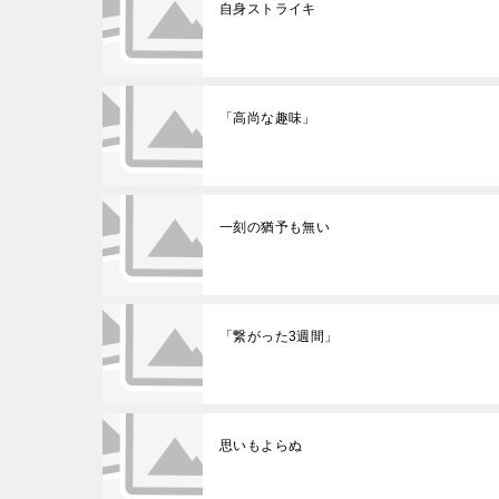
自身ストライキ
「高尚な趣味」
一刻の猶予も無い
「繋がった3週間」
思いもよらぬ