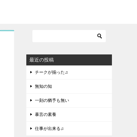
最近の投稿
チークが揃った♫
無知の知
一刻の猶予も無い
暴言の素養
仕事が出来る♫