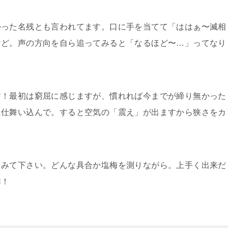
かった名残とも言われてます。口に手を当てて「ははぁ〜滅相
けど。声の方向を自ら追ってみると「なるほど〜…」ってなり
す！最初は窮屈に感じますが、慣れれば今までが締り無かった
に仕舞い込んで。すると空気の「震え」が出ますから狭さをカ
てみて下さい。どんな具合か塩梅を測りながら。上手く出来だ
非！