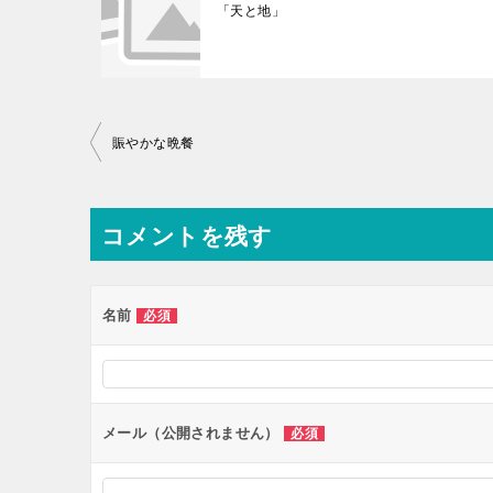
「天と地」
投
賑やかな晩餐
稿
ナ
コメントを残す
ビ
ゲ
ー
名前
必須
シ
ョ
ン
メール（公開されません）
必須