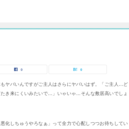
0
0
体もヤバいんですがご主人はさらにヤバいはず。「ご主人…ど
ぎたき来にくいみたいで…」いゃいゃ…そんな敷居高いでしょ
…悪化しちゅうやろなぁ」って全力で心配しつつお待ちしてい