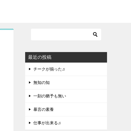
最近の投稿
チークが揃った♫
無知の知
一刻の猶予も無い
暴言の素養
仕事が出来る♫