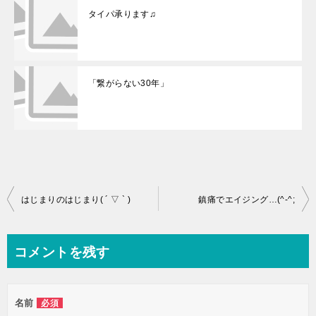
タイパ承ります♫
「繋がらない30年」
投
はじまりのはじまり( ´ ▽ ` )
鎮痛でエイジング…(^-^;
稿
ナ
コメントを残す
ビ
ゲ
名前
必須
ー