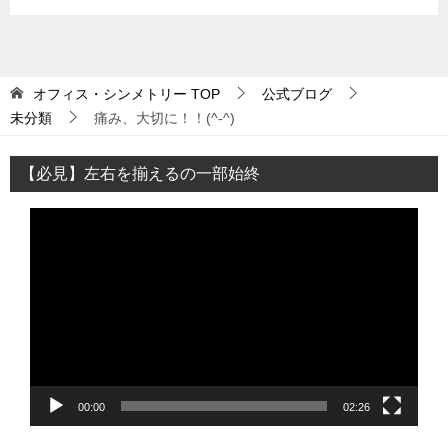
オフィス・シンメトリー
TOP
公式ブログ
未分類
痛み、大切に！！(^-^)
【必見】左右を揃えるの一部始終
動
画
プ
レ
ー
ヤ
ー
00:00
02:26