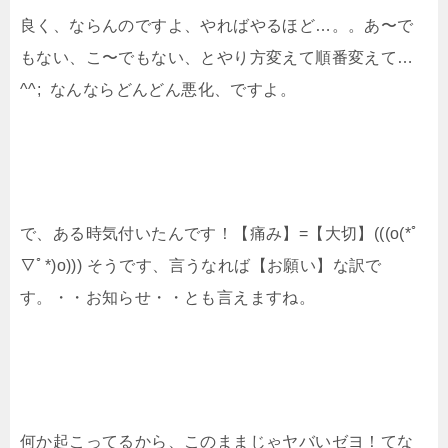
良く、ならんのですよ、やればやるほど…。。あ〜で
もない、こ〜でもない、とやり方変えて順番変えて…
^^; なんならどんどん悪化、ですよ。
で、ある時気付いたんです！【痛み】=【大切】(((o(*ﾟ
▽ﾟ*)o))) そうです、言うなれば【お願い】な訳で
す。・・お知らせ・・とも言えますね。
何か起こってるから、このままじゃヤバいゼヨ！てな