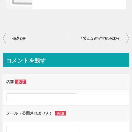
投
「傾斜3倍」
「皆んなの宇宙船地球号」
稿
ナ
コメントを残す
ビ
ゲ
名前
必須
ー
シ
ョ
ン
メール（公開されません）
必須