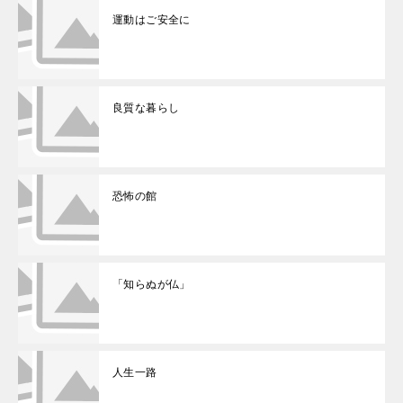
運動はご安全に
良質な暮らし
恐怖の館
「知らぬが仏」
人生一路