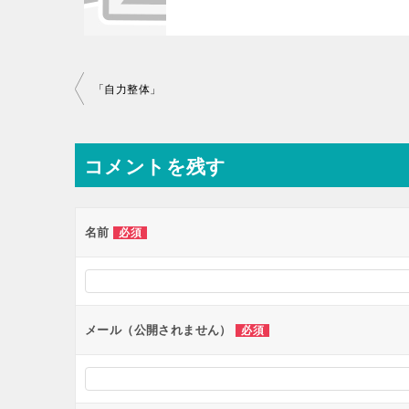
投
「自力整体」
稿
ナ
コメントを残す
ビ
ゲ
ー
名前
必須
シ
ョ
ン
メール（公開されません）
必須