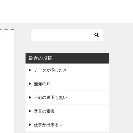
最近の投稿
チークが揃った♫
無知の知
一刻の猶予も無い
暴言の素養
仕事が出来る♫