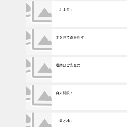
「お土産」
木を見て森を見ず
運動はご安全に
自力開眼♫
「天と地」