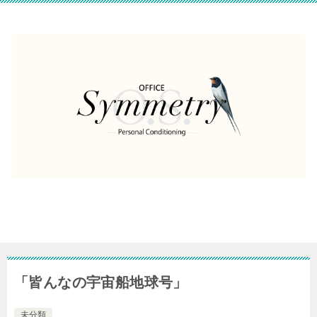
「皆んなの宇宙船地球号」
未分類