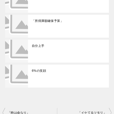
「所得満額確保予算」
自分上手
6%の笑顔
投
「時は命なり」
「イケてるツモリ」